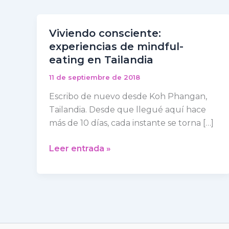
Viviendo consciente:
Viviendo
experiencias de mindful-
consciente:
eating en Tailandia
experiencias
de
11 de septiembre de 2018
mindful-
Escribo de nuevo desde Koh Phangan,
eating
Tailandia. Desde que llegué aquí hace
en
más de 10 días, cada instante se torna […]
Tailandia
Leer entrada »