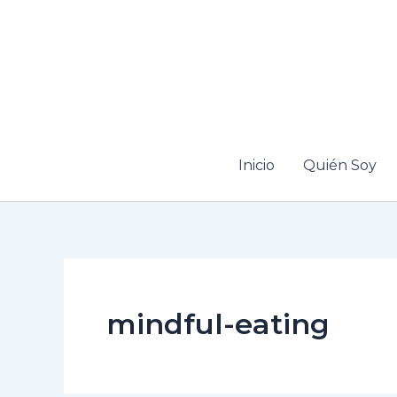
Ir
al
contenido
Inicio
Quién Soy
mindful-eating