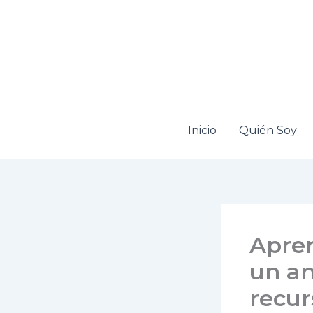
Ir
al
contenido
Inicio
Quién Soy
Apre
un an
recur