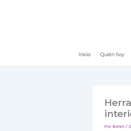
Ir
al
contenido
Inicio
Quién Soy
Herra
interi
Por
Belen
/
2