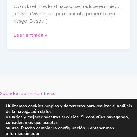
fracaso
Cuando el miedo al fracaso se traduce en miedo
=
a la vida Vivir es un permanente ponernos en
Miedo
riesgo. Desde […]
a
la
Leer entrada »
vida
Sábados de mindfulness
Retiros de Mindfulness 2026
Utilizamos cookies propias y de terceros para realizar el análisis
Reducción Estrés MBSR
de la navegación de los
usuarios y mejorar nuestros servicios. Si continúas navegando,
Mindfulness con Género Belén García Casado Todos los
consideramos que aceptas
derechos © 2026
su uso. Puedes cambiar la configuración u obtener más
información
aquí
Aviso legal