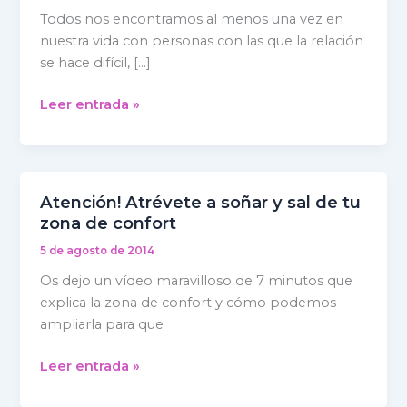
y
Todos nos encontramos al menos una vez en
las
nuestra vida con personas con las que la relación
personas
se hace difícil, […]
difíciles
Leer entrada »
Atención! Atrévete a soñar y sal de tu
Atención!
zona de confort
Atrévete
a
5 de agosto de 2014
soñar
Os dejo un vídeo maravilloso de 7 minutos que
y
explica la zona de confort y cómo podemos
sal
ampliarla para que
de
tu
Leer entrada »
zona
de