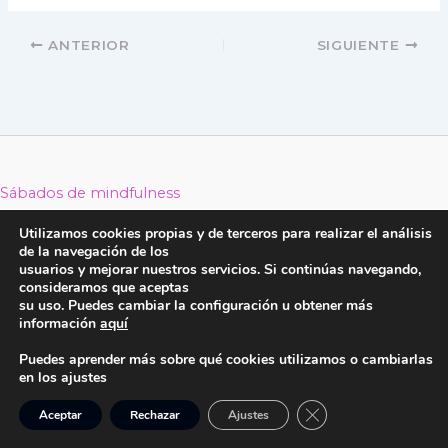
ANTERIOR
SIGUIENTE
Sábados de mindfulness
Retiros de Mindfulness 2026
Utilizamos cookies propias y de terceros para realizar el análisis
Reducción Estrés MBSR
de la navegación de los
usuarios y mejorar nuestros servicios. Si continúas navegando,
Mindfulness con Género Belén García Casado Todos los
consideramos que aceptas
derechos © 2026
su uso. Puedes cambiar la configuración u obtener más
información
aquí
Aviso legal
Política de privacidad
Puedes aprender más sobre qué cookies utilizamos o cambiarlas
en los ajustes
Política de cookies antigua1
Cerrar el banner de 
Aceptar
Rechazar
Ajustes