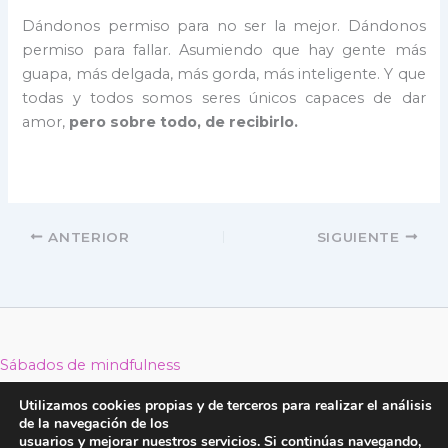
Dándonos permiso para no ser la mejor. Dándonos
permiso para fallar. Asumiendo que hay gente más
guapa, más delgada, más gorda, más inteligente. Y que
todas y todos somos seres únicos capaces de dar
amor,
pero sobre todo, de recibirlo.
ANTERIOR
SIGUIENTE
Sábados de mindfulness
Retiros de Mindfulness 2026
Utilizamos cookies propias y de terceros para realizar el análisis
Reducción Estrés MBSR
de la navegación de los
usuarios y mejorar nuestros servicios. Si continúas navegando,
Mindfulness con Género Belén García Casado Todos los