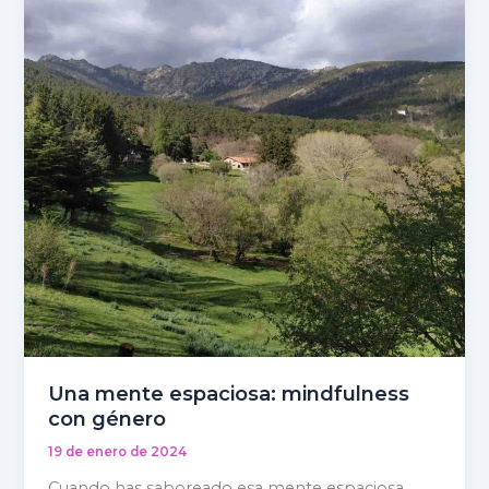
mindfulness
con
género
Una mente espaciosa: mindfulness
con género
19 de enero de 2024
Cuando has saboreado esa mente espaciosa,