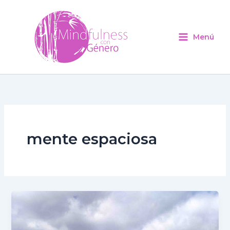
Ir
al
contenido
Menú
mente espaciosa
Una
mente
espaciosa: