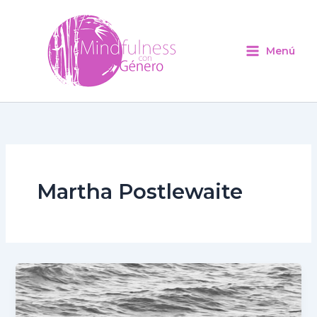
Ir
al
contenido
Menú
Martha Postlewaite
Belleza
y
presencia