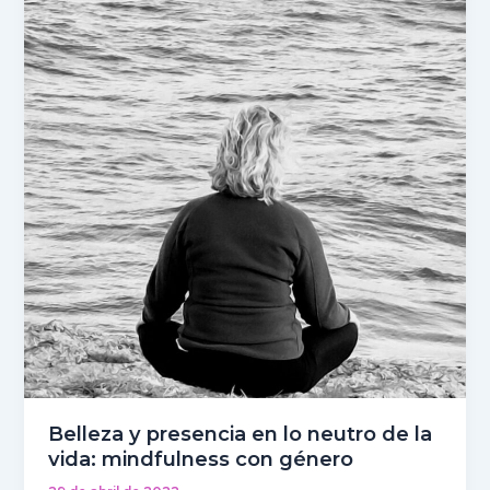
en
lo
neutro
de
la
vida:
mindfulness
con
género
Belleza y presencia en lo neutro de la
vida: mindfulness con género