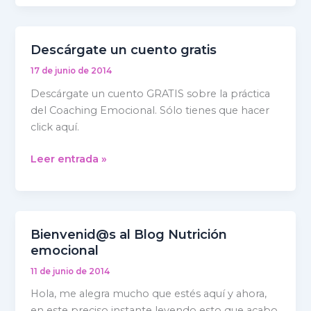
Descárgate un cuento gratis
Descárgate
un
17 de junio de 2014
cuento
Descárgate un cuento GRATIS sobre la práctica
gratis
del Coaching Emocional. Sólo tienes que hacer
click aquí.
Leer entrada »
Bienvenid@s al Blog Nutrición
Bienvenid@s
emocional
al
Blog
11 de junio de 2014
Nutrición
Hola, me alegra mucho que estés aquí y ahora,
emocional
en este preciso instante leyendo esto que acabo