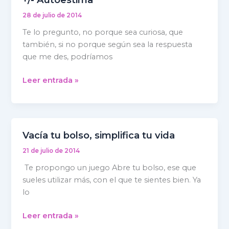
sacrificios
haces
28 de julio de 2014
por
Te lo pregunto, no porque sea curiosa, que
Amor?
también, si no porque según sea la respuesta
+/-
que me des, podríamos
Autoestima
Leer entrada »
Vacía tu bolso, simplifica tu vida
Vacía
tu
21 de julio de 2014
bolso,
Te propongo un juego Abre tu bolso, ese que
simplifica
sueles utilizar más, con el que te sientes bien. Ya
tu
lo
vida
Leer entrada »