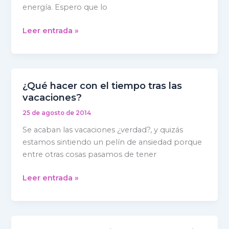
energía. Espero que lo
ánimo
tras
Leer entrada »
las
vacaciones!
¿Qué hacer con el tiempo tras las
¿Qué
vacaciones?
hacer
con
25 de agosto de 2014
el
Se acaban las vacaciones ¿verdad?, y quizás
tiempo
estamos sintiendo un pelín de ansiedad porque
tras
entre otras cosas pasamos de tener
las
vacaciones?
Leer entrada »