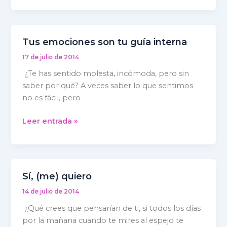
Tus emociones son tu guía interna
Tus
emociones
17 de julio de 2014
son
¿Te has sentido molesta, incómoda, pero sin
tu
saber por qué? A veces saber lo que sentimos
guía
no es fácil, pero
interna
Leer entrada »
Sí, (me) quiero
Sí,
(me)
14 de julio de 2014
quiero
¿Qué crees que pensarían de ti, si todos los días
por la mañana cuando te mires al espejo te