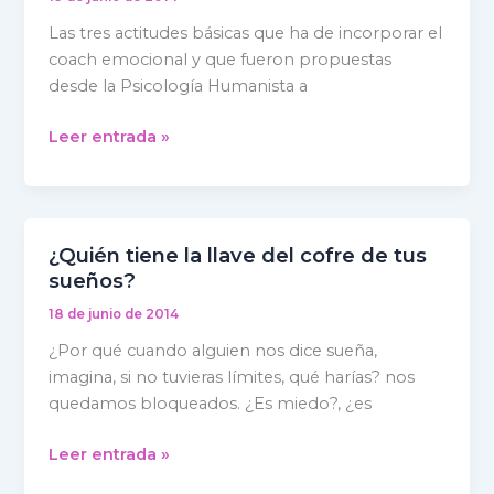
las
Las tres actitudes básicas que ha de incorporar el
3
coach emocional y que fueron propuestas
actitudes
desde la Psicología Humanista a
básicas
que
Leer entrada »
tiene
que
tener
un
¿Quién tiene la llave del cofre de tus
¿Quién
coach
sueños?
tiene
cuando
la
hablamos
18 de junio de 2014
llave
de
¿Por qué cuando alguien nos dice sueña,
del
coaching
imagina, si no tuvieras límites, qué harías? nos
cofre
emocional?
quedamos bloqueados. ¿Es miedo?, ¿es
de
tus
Leer entrada »
sueños?