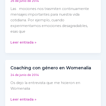
26 de junio de 2014
señales
Las mociones nos trasmiten continuamente
a
mensajes importantes para nuestra vida
las
cotidiana. Por ejemplo, cuando
que
experimentamos emociones desagradables,
vale
esas que
la
pena
Leer entrada »
prestar
atención
Coaching con género en Womenalia
Coaching
con
24 de junio de 2014
género
Os dejo la entrevista que me hicieron en
en
Womenalia
Womenalia
Leer entrada »