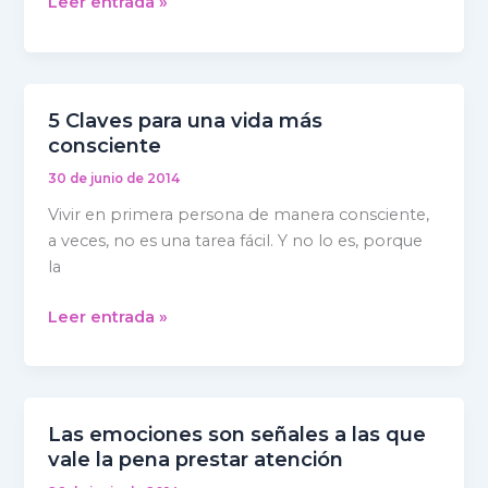
Leer entrada »
5 Claves para una vida más
5
consciente
Claves
para
30 de junio de 2014
una
Vivir en primera persona de manera consciente,
vida
a veces, no es una tarea fácil. Y no lo es, porque
más
la
consciente
Leer entrada »
Las emociones son señales a las que
Las
vale la pena prestar atención
emociones
son