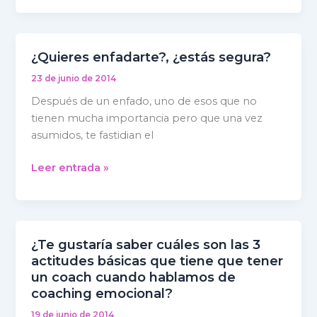
¿Quieres enfadarte?, ¿estás segura?
¿Quieres
enfadarte?,
23 de junio de 2014
¿estás
Después de un enfado, uno de esos que no
segura?
tienen mucha importancia pero que una vez
asumidos, te fastidian el
Leer entrada »
¿Te gustaría saber cuáles son las 3
¿Te
actitudes básicas que tiene que tener
gustaría
un coach cuando hablamos de
saber
coaching emocional?
cuáles
son
19 de junio de 2014