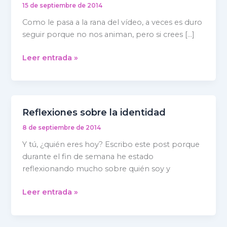
tu
15 de septiembre de 2014
mayor
Como le pasa a la rana del vídeo, a veces es duro
fuente
seguir porque no nos animan, pero si crees […]
de
motivación
Leer entrada »
Reflexiones sobre la identidad
Reflexiones
sobre
8 de septiembre de 2014
la
Y tú, ¿quién eres hoy? Escribo este post porque
identidad
durante el fin de semana he estado
reflexionando mucho sobre quién soy y
Leer entrada »