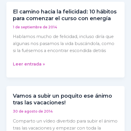
El camino hacia la felicidad: 10 hábitos
El
para comenzar el curso con energía
camino
hacia
1 de septiembre de 2014
la
Hablamos mucho de felicidad, incluso diría que
felicidad:
algunas nos pasamos la vida buscándola, como
10
si la fuésemos a encontrar escondida detrás
hábitos
para
Leer entrada »
comenzar
el
curso
con
Vamos a subir un poquito ese ánimo
energía
Vamos
tras las vacaciones!
a
subir
30 de agosto de 2014
un
Comparto un vídeo divertido para subir el ánimo
poquito
tras las vacaciones y empezar con toda la
ese