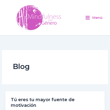
Ir
al
contenido
Menú
Blog
Tú eres tu mayor fuente de
Tú
motivación
eres