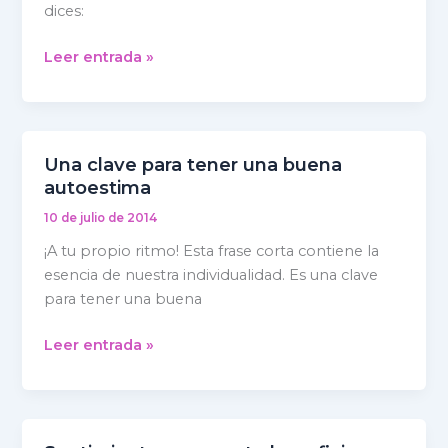
dices:
Leer entrada »
Una clave para tener una buena
Una
autoestima
clave
para
10 de julio de 2014
tener
¡A tu propio ritmo! Esta frase corta contiene la
una
esencia de nuestra individualidad. Es una clave
buena
para tener una buena
autoestima
Leer entrada »