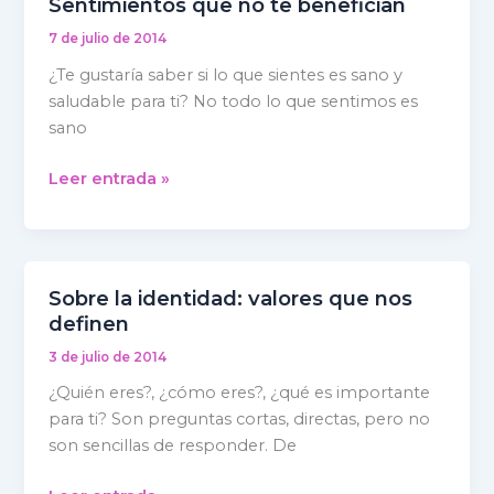
Sentimientos que no te benefician
Sentimientos
que
7 de julio de 2014
no
¿Te gustaría saber si lo que sientes es sano y
te
saludable para ti? No todo lo que sentimos es
benefician
sano
Leer entrada »
Sobre la identidad: valores que nos
Sobre
definen
la
identidad:
3 de julio de 2014
valores
¿Quién eres?, ¿cómo eres?, ¿qué es importante
que
para ti? Son preguntas cortas, directas, pero no
nos
son sencillas de responder. De
definen