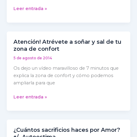
miras?
Leer entrada »
Atención! Atrévete a soñar y sal de tu
Atención!
zona de confort
Atrévete
a
5 de agosto de 2014
soñar
Os dejo un vídeo maravilloso de 7 minutos que
y
explica la zona de confort y cómo podemos
sal
ampliarla para que
de
tu
Leer entrada »
zona
de
confort
¿Cuántos sacrificios haces por Amor?
¿Cuántos
+/- Autoestima