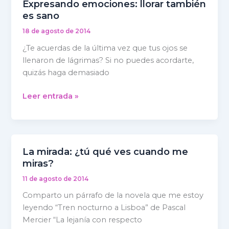
Expresando emociones: llorar también
Expresando
es sano
emociones:
llorar
18 de agosto de 2014
también
¿Te acuerdas de la última vez que tus ojos se
es
llenaron de lágrimas? Si no puedes acordarte,
sano
quizás haga demasiado
Leer entrada »
La mirada: ¿tú qué ves cuando me
La
miras?
mirada:
¿tú
11 de agosto de 2014
qué
Comparto un párrafo de la novela que me estoy
ves
leyendo “Tren nocturno a Lisboa” de Pascal
cuando
Mercier “La lejanía con respecto
me